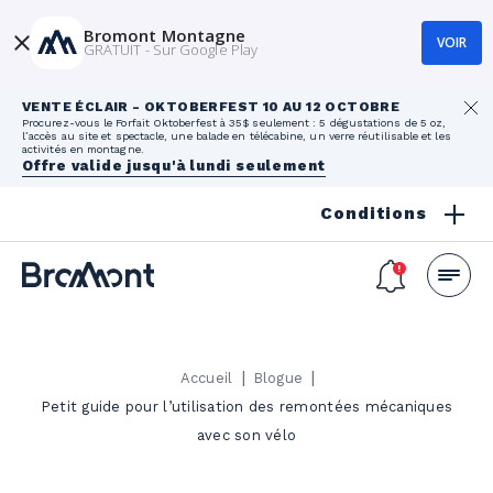
Bromont Montagne
VOIR
GRATUIT - Sur Google Play
VENTE ÉCLAIR - OKTOBERFEST 10 AU 12 OCTOBRE
Procurez-vous le Forfait Oktoberfest à 35$ seulement : 5 dégustations de 5 oz,
l’accès au site et spectacle, une balade en télécabine, un verre réutilisable et les
activités en montagne.
Offre valide jusqu'à lundi seulement
Conditions
|
|
Accueil
Blogue
Petit guide pour l’utilisation des remontées mécaniques
avec son vélo