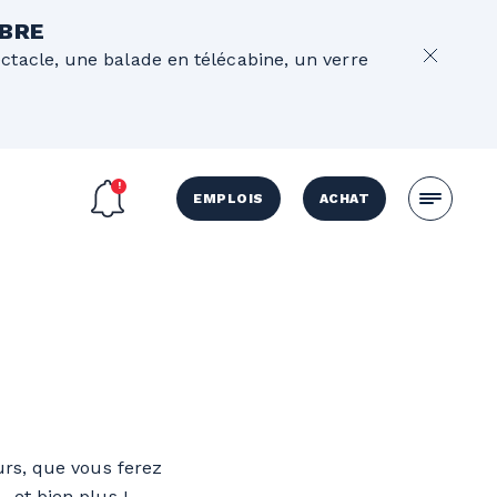
OBRE
ectacle, une balade en télécabine, un verre
EMPLOIS
ACHAT
rs, que vous ferez
…et bien plus !