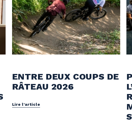
Vélo de montagne
Vélo de montagne
ENTRE DEUX COUPS DE
P
RÂTEAU 2026
L
S
Lire l'article