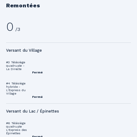
Remontées
0
/3
Versant du Village
#3 Télésiège
quadruple -
La Directe
Fermé
#4 Télésiège
hybride -
L'Express du
Village
Fermé
Versant du Lac / Épinettes
#6 Télésiège
quadruple
L'Express des
Épinettes
Fermé