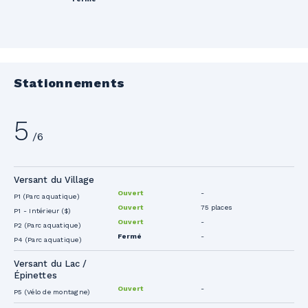
Stationnements
5
/6
Versant du Village
Ouvert
-
P1 (Parc aquatique)
Ouvert
75 places
P1 - Intérieur ($)
Ouvert
-
P2 (Parc aquatique)
Fermé
-
P4 (Parc aquatique)
Versant du Lac /
Épinettes
Ouvert
-
P5 (Vélo de montagne)