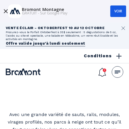
Bromont Montagne
VOIR
GRATUIT - Sur Google Play
VENTE ÉCLAIR - OKTOBERFEST 10 AU 12 OCTOBRE
Procurez-vous le Forfait Oktoberfest à 35$ seulement : 5 dégustations de 5 oz,
l’accès au site et spectacle, une balade en télécabine, un verre réutilisable et les
activités en montagne.
Offre valide jusqu'à lundi seulement
Conditions
Avec une grande variété de sauts,
rails
, modules,
virages profilés, nos parcs à neige ont tout ce qu’il