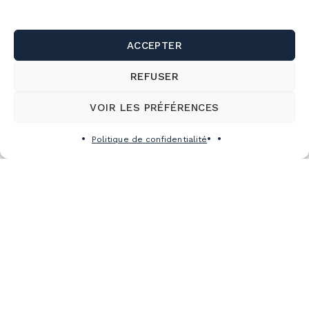
ACCEPTER
Y a-t-il différents parcs pour différents niveaux
d’utilisateurs?
REFUSER
Oui ! Les parcs à neige proposés sont conçus pour
VOIR LES PRÉFÉRENCES
accompagner la progression des utilisateurs. Vous y
trouverez des parcs adaptés à la fois aux
Politique de confidentialité
débutants qu’aux plus expérimentés.
Pourquoi n’y a-t-il pas de module XL?
La station a déjà eu un parc XL au début des
années 2000, mais la station privilégie maintenant
l’installation d’infrastructures L pour que nos parcs
soient plus accessibles. Certains sauts offrent