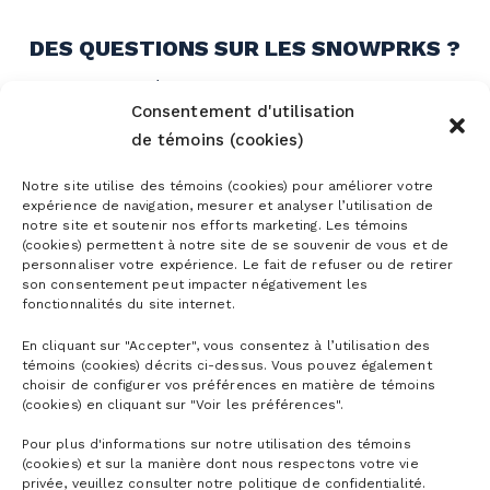
DES QUESTIONS SUR LES SNOWPRKS ?
Trouvez réponses aux questions les plus
Consentement d'utilisation
fréquemment posées sur les SnowPrks.
de témoins (cookies)
Questions fréquentes
Notre site utilise des témoins (cookies) pour améliorer votre
expérience de navigation, mesurer et analyser l’utilisation de
notre site et soutenir nos efforts marketing. Les témoins
À quels moments les SnowPrks ouvrent-ils dans
(cookies) permettent à notre site de se souvenir de vous et de
la saison?
personnaliser votre expérience. Le fait de refuser ou de retirer
son consentement peut impacter négativement les
fonctionnalités du site internet.
Nous avons toujours l’intention d’offrir plusieurs
modules dès l’ouverture de la montagne, mais cela
En cliquant sur "Accepter", vous consentez à l’utilisation des
dépend des conditions météo d’une année à l’autre.
témoins (cookies) décrits ci-dessus. Vous pouvez également
choisir de configurer vos préférences en matière de témoins
Plus les températures sont basses en début de
(cookies) en cliquant sur "Voir les préférences".
saison, plus nous pouvons enneiger les pistes
Pour plus d'informations sur notre utilisation des témoins
rapidement. En général, tous les SnowPrks sont
(cookies) et sur la manière dont nous respectons votre vie
ouverts début janvier.
privée, veuillez consulter notre politique de confidentialité.