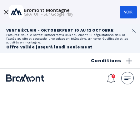
Bromont Montagne
VOIR
GRATUIT - Sur Google Play
VENTE ÉCLAIR - OKTOBERFEST 10 AU 12 OCTOBRE
Procurez-vous le Forfait Oktoberfest à 35$ seulement : 5 dégustations de 5 oz,
l’accès au site et spectacle, une balade en télécabine, un verre réutilisable et les
activités en montagne.
Offre valide jusqu'à lundi seulement
Conditions