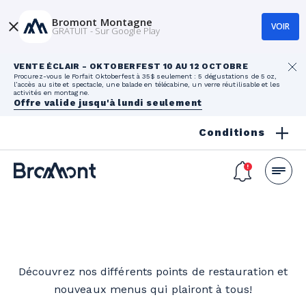
Bromont Montagne
VOIR
GRATUIT - Sur Google Play
VENTE ÉCLAIR - OKTOBERFEST 10 AU 12 OCTOBRE
Procurez-vous le Forfait Oktoberfest à 35$ seulement : 5 dégustations de 5 oz,
l’accès au site et spectacle, une balade en télécabine, un verre réutilisable et les
activités en montagne.
Offre valide jusqu'à lundi seulement
Conditions
Découvrez nos différents points de restauration et
nouveaux menus qui plairont à tous!