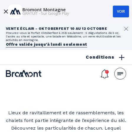
Bromont Montagne
VOIR
GRATUIT - Sur Google Play
VENTE ÉCLAIR - OKTOBERFEST 10 AU 12 OCTOBRE
Procurez-vous le Forfait Oktoberfest à 35$ seulement : 5 dégustations de 5 oz,
l’accès au site et spectacle, une balade en télécabine, un verre réutilisable et les
activités en montagne.
Offre valide jusqu'à lundi seulement
Conditions
Les chalets
Lieux de ravitaillement et de rassemblements, les
chalets font partie intégrante de l’expérience du ski.
Découvrez les particularités de chacun. Lequel