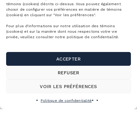
témoins (cookies) décrits ci-dessus. Vous pouvez également
choisir de configurer vos préférences en matière de témoins
(cookies) en cliquant sur "Voir les préférences".
Pour plus d'informations sur notre utilisation des témoins
(cookies) et sur la manière dont nous respectons votre vie
privée, veuillez consulter notre politique de confidentialité.
ACCEPTER
La station se trouve à quelques minutes de la
sortie 78 de l’autoroute 10.
REFUSER
VOIR LES PRÉFÉRENCES
Voir sur Google map
Politique de confidentialité