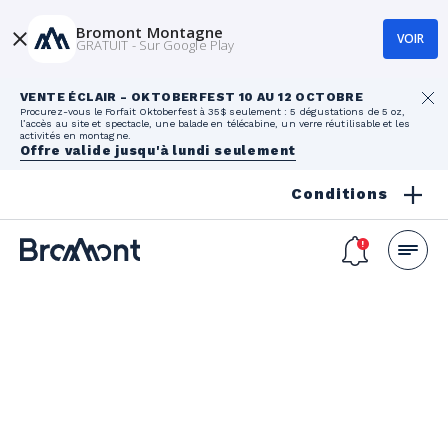
Bromont Montagne
VOIR
GRATUIT - Sur Google Play
VENTE ÉCLAIR - OKTOBERFEST 10 AU 12 OCTOBRE
Procurez-vous le Forfait Oktoberfest à 35$ seulement : 5 dégustations de 5 oz,
l’accès au site et spectacle, une balade en télécabine, un verre réutilisable et les
activités en montagne.
Offre valide jusqu'à lundi seulement
Conditions
Nous joindre