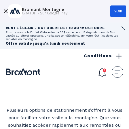
Bromont Montagne
VOIR
GRATUIT - Sur Google Play
VENTE ÉCLAIR - OKTOBERFEST 10 AU 12 OCTOBRE
Procurez-vous le Forfait Oktoberfest à 35$ seulement : 5 dégustations de 5 oz,
l’accès au site et spectacle, une balade en télécabine, un verre réutilisable et les
activités en montagne.
Offre valide jusqu'à lundi seulement
Conditions
Plusieurs options de stationnement s’offrent à vous
pour faciliter votre visite à la montagne. Que vous
souhaitiez accéder rapidement aux remontées ou