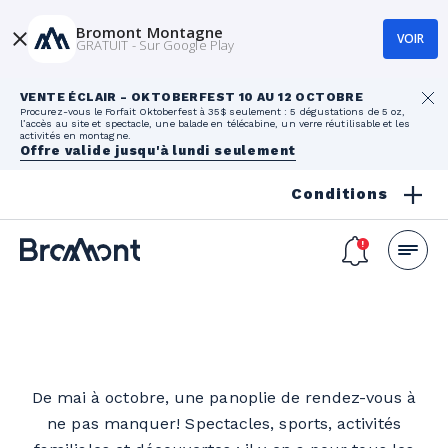
Bromont Montagne
VOIR
GRATUIT - Sur Google Play
VENTE ÉCLAIR - OKTOBERFEST 10 AU 12 OCTOBRE
Procurez-vous le Forfait Oktoberfest à 35$ seulement : 5 dégustations de 5 oz,
l’accès au site et spectacle, une balade en télécabine, un verre réutilisable et les
activités en montagne.
Offre valide jusqu'à lundi seulement
Conditions
De mai à octobre, une panoplie de rendez-vous à
ne pas manquer! Spectacles, sports, activités