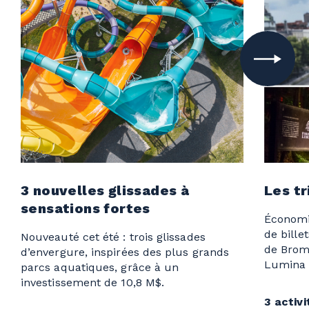
3 nouvelles glissades à
Les tr
sensations fortes
Économi
de bille
Nouveauté cet été : trois glissades
de Bromo
d’envergure, inspirées des plus grands
Lumina o
parcs aquatiques, grâce à un
investissement de 10,8 M$.
3 activi