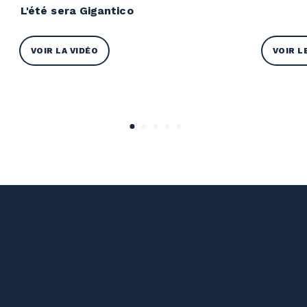
L'été sera Gigantico
VOIR LA VIDÉO
VOIR L