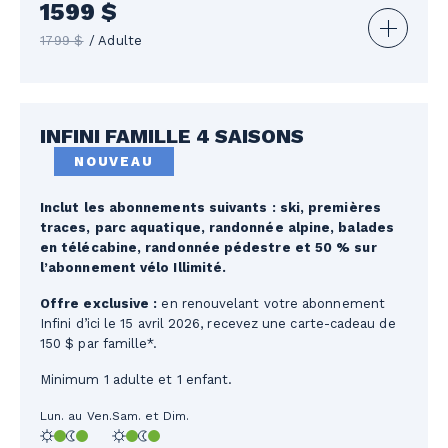
1599 $
1799 $
/ Adulte
Prévente
Tarifs
Tarif
jusqu'au 19
Économie
2026-2027
régulier
oct.
INFINI FAMILLE 4 SAISONS
Adulte
1599 $
1799 $
200 $
NOUVEAU
Jeune
1099 $
1219 $
120 $
adulte
(18-25 ans)
Inclut les abonnements suivants : ski, premières
Jeune
traces, parc aquatique, randonnée alpine, balades
1019 $
1119 $
100 $
(13-17 ans)
en télécabine, randonnée pédestre et 50 % sur
Enfant
l’abonnement vélo Illimité.
1019 $
1119 $
100 $
(6-12 ans)
Offre exclusive :
en renouvelant votre abonnement
Bambin
279 $
279 $
Infini d’ici le 15 avril 2026, recevez une carte-cadeau de
(5 ans et -)
150 $ par famille*.
Senior
929 $
1019 $
90 $
(70 ans et +)
Minimum 1 adulte et 1 enfant.
Lun. au Ven.
Sam. et Dim.
Avantages exclusifs