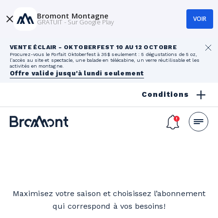
Bromont Montagne
VOIR
GRATUIT - Sur Google Play
VENTE ÉCLAIR - OKTOBERFEST 10 AU 12 OCTOBRE
Procurez-vous le Forfait Oktoberfest à 35$ seulement : 5 dégustations de 5 oz,
l’accès au site et spectacle, une balade en télécabine, un verre réutilisable et les
activités en montagne.
Offre valide jusqu'à lundi seulement
Conditions
Maximisez votre saison et choisissez l’abonnement
qui correspond à vos besoins!