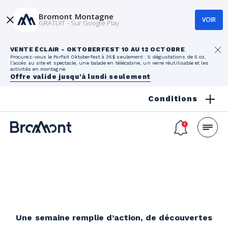
Bromont Montagne
VOIR
GRATUIT - Sur Google Play
VENTE ÉCLAIR - OKTOBERFEST 10 AU 12 OCTOBRE
Procurez-vous le Forfait Oktoberfest à 35$ seulement : 5 dégustations de 5 oz,
l’accès au site et spectacle, une balade en télécabine, un verre réutilisable et les
activités en montagne.
Offre valide jusqu'à lundi seulement
Conditions
Une semaine remplie d’action, de découvertes