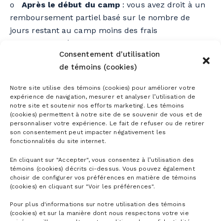
o
Après le début du camp
: vous avez droit à un
remboursement partiel basé sur le nombre de
jours restant au camp moins des frais
administratifs équivalent au plus petit des
Consentement d'utilisation
montants suivants : 50,00 $ + taxes ou 10 % du
de témoins (cookies)
coût des services non-reçus, et ce, sur le même
mode de paiement que celui utilisé lors de l’achat.
Notre site utilise des témoins (cookies) pour améliorer votre
expérience de navigation, mesurer et analyser l’utilisation de
En cas d’absence de l’enfant, pour quelque raison
notre site et soutenir nos efforts marketing. Les témoins
que ce soit, la journée concernée est considérée
(cookies) permettent à notre site de se souvenir de vous et de
personnaliser votre expérience. Le fait de refuser ou de retirer
comme utilisée et ne peut être remboursée.
son consentement peut impacter négativement les
fonctionnalités du site internet.
En cliquant sur "Accepter", vous consentez à l’utilisation des
témoins (cookies) décrits ci-dessus. Vous pouvez également
choisir de configurer vos préférences en matière de témoins
(cookies) en cliquant sur "Voir les préférences".
Pour plus d'informations sur notre utilisation des témoins
(cookies) et sur la manière dont nous respectons votre vie