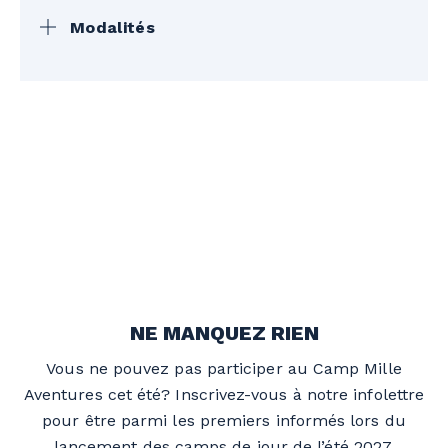
Modalités
Taxes en sus. Places limitées. Camp du
lundi au vendredi. Nous nous réservons le
droit de contacter les parents afin de
valider certaines informations ou d’évaluer
si le camp est adapté aux besoins de
l’enfant.
Les accès aux activités prévues dans la
programmation du camp sont inclus dans
le tarif hebdomadaire, notamment le Parc
aquatique, la luge et la randonnée.
NE MANQUEZ RIEN
Le service de garde et la boîte à lunch
sont offerts pour la semaine complète
Vous ne pouvez pas participer au Camp Mille
seulement et ne sont pas disponibles à la
Aventures cet été? Inscrivez-vous à notre infolettre
journée.
pour être parmi les premiers informés lors du
La boîte à lunch comprend un repas froid,
lancement des camps de jour de l’été 2027.