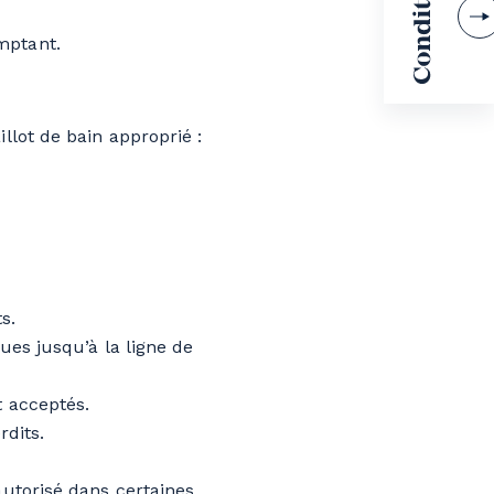
mptant.
llot de bain approprié :
s.
ues jusqu’à la ligne de
t acceptés.
rdits.
autorisé dans certaines