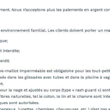
ment. Nous n’acceptons plus les paiements en argent co
environnement familial. Les clients doivent porter un mai
aque;
 interdite;
erdit.
e-maillot imperméable est obligatoire pour les tout-petit
sés dans les glissades avec tubes et dans la piscine à vag
t.
our la nage et ajustés au corps (type « rash guard ») son
bres naturelles, tel le coton, le lin et le chanvre sont inte
ues sont autorisées.
chapeaux, lunettes, chemises, chaussures, etc.) n’est pas 