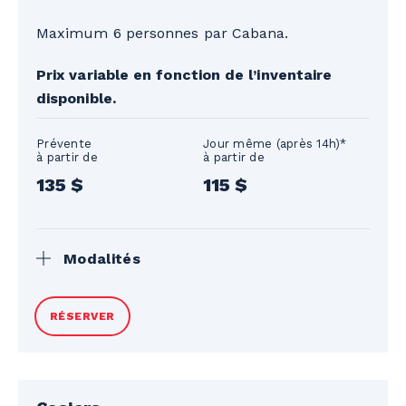
Maximum 6 personnes par Cabana.
Prix variable en fonction de l’inventaire
disponible.
Prévente
Jour même (après 14h)*
à partir de
à partir de
135 $
115 $
Modalités
*En fonction de l'inventaire disponible.
RÉSERVER
Les billets journaliers pour le Parc
aquatique ne sont pas inclus. Valide pour
la saison d’été 2026. Quantité limitée. Prix
en devises canadiennes. Taxes en sus.