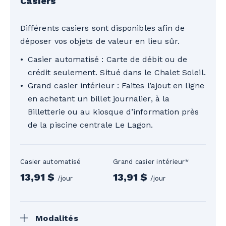
Casiers
Tarifs sujets à changement sans préavis.
Aucun remboursement. Non transférable.
Différents casiers sont disponibles afin de
Non monnayable. Ne peut être jumelé à
déposer vos objets de valeur en lieu sûr.
aucune offre promotionnelle. Seules les
Casier automatisé : Carte de débit ou de
cartes de crédit canadiennes et
crédit seulement. Situé dans le Chalet Soleil.
américaines sont acceptées.
Grand casier intérieur : Faites l’ajout en ligne
en achetant un billet journalier, à la
Billetterie ou au kiosque d’information près
de la piscine centrale Le Lagon.
Casier automatisé
Grand casier intérieur*
13,91 $
13,91 $
/jour
/jour
Modalités