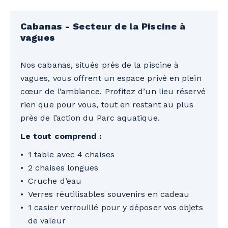
la saison d’été 2026. Quantité limitée. Prix
en devises canadiennes. Taxes en sus.
Cabanas - Secteur de la Piscine à
Tarifs sujets à changement sans préavis.
vagues
Aucun remboursement. Non transférable.
Non monnayable. Ne peut être jumelé à
Nos cabanas, situés près de la piscine à
aucune offre promotionnelle. Seules les
vagues, vous offrent un espace privé en plein
cartes de crédit canadiennes et
cœur de l’ambiance. Profitez d’un lieu réservé
américaines sont acceptées.
rien que pour vous, tout en restant au plus
près de l’action du Parc aquatique.
Le tout comprend :
1 table avec 4 chaises
2 chaises longues
Cruche d’eau
Verres réutilisables souvenirs en cadeau
1 casier verrouillé pour y déposer vos objets
de valeur