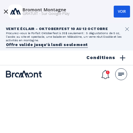
Bromont Montagne
VOIR
GRATUIT - Sur Google Play
VENTE ÉCLAIR - OKTOBERFEST 10 AU 12 OCTOBRE
Procurez-vous le Forfait Oktoberfest à 35$ seulement : 5 dégustations de 5 oz,
l’accès au site et spectacle, une balade en télécabine, un verre réutilisable et les
activités en montagne.
Offre valide jusqu'à lundi seulement
Conditions