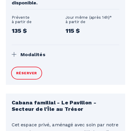
disponible.
Prévente
Jour même (après 14h)*
à partir de
à partir de
135 $
115 $
Modalités
*En fonction de l'inventaire disponible.
RÉSERVER
Les billets journaliers pour le Parc
aquatique ne sont pas inclus. Valide pour
la saison d’été 2026. Quantité limitée. Prix
en devises canadiennes. Taxes en sus.
Cabana familial - Le Pavillon -
Tarifs sujets à changement sans préavis.
Secteur de l'Île au Trésor
Aucun remboursement. Non transférable.
Non monnayable. Ne peut être jumelé à
Cet espace privé, aménagé avec soin par notre
aucune offre promotionnelle. Seules les