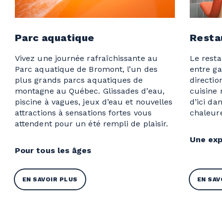
Parc aquatique
Resta
Vivez une journée rafraîchissante au
Le resta
Parc aquatique de Bromont, l’un des
entre g
plus grands parcs aquatiques de
directio
montagne au Québec. Glissades d’eau,
cuisine 
piscine à vagues, jeux d’eau et nouvelles
d’ici da
attractions à sensations fortes vous
chaleur
attendent pour un été rempli de plaisir.
Une exp
Pour tous les âges
EN SAVOIR PLUS
EN SAV