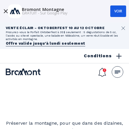
Bromont Montagne
VOIR
GRATUIT - Sur Google Play
VENTE ÉCLAIR - OKTOBERFEST 10 AU 12 OCTOBRE
Procurez-vous le Forfait Oktoberfest à 35$ seulement : 5 dégustations de 5 oz,
l’accès au site et spectacle, une balade en télécabine, un verre réutilisable et les
activités en montagne.
Offre valide jusqu'à lundi seulement
Conditions
Préserver la montagne, pour que dans des dizaines,