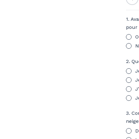
1. Av
pour 
O
N
2. Qu
J
J
J
J
3. Co
neige
D