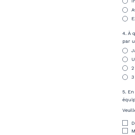
I
A
E
4. À 
par u
J
U
2
3
5. En
équi
Veuil
D
M