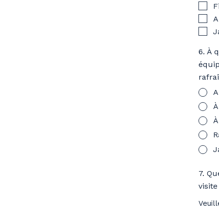
F
A
J
6. À 
équip
rafra
A
À
À
R
J
7. Qu
visit
Veuil