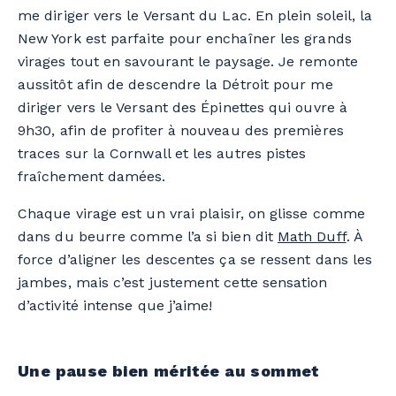
me
di
riger vers le
Versant du
Lac
.
En plein soleil, la
New York est parfaite pour enchaîner
les
grands
virages tout en savourant le paysage.
Je remonte
aussitôt afin de descendre la
Détroit pour me
diriger vers
le
Versant des
Épinettes
qui ouvre à
9h30
,
afin
de profiter à nouveau
d
es premières
traces
sur la Cornwall et les autres pistes
fraîchement damées.
Chaque virage est un vrai plaisir
, on glisse comme
dan
s
du beurre comme l’a si bien dit
Math Duff
.
À
for
c
e d’
aligner
les descentes ça se ressent dans le
s
jambe
s
, mais c’est justement cette sensation
d’activité intense que j’aime!
Une pause bien méritée au sommet