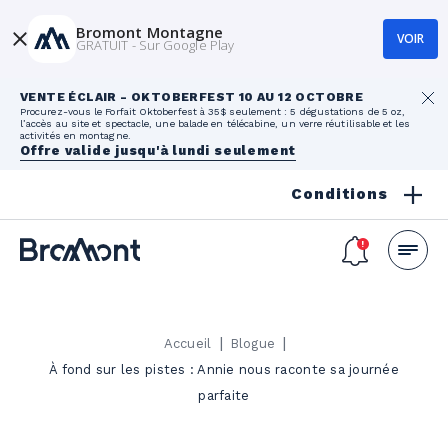
Bromont Montagne
VOIR
GRATUIT - Sur Google Play
VENTE ÉCLAIR - OKTOBERFEST 10 AU 12 OCTOBRE
Procurez-vous le Forfait Oktoberfest à 35$ seulement : 5 dégustations de 5 oz,
l’accès au site et spectacle, une balade en télécabine, un verre réutilisable et les
activités en montagne.
Offre valide jusqu'à lundi seulement
Conditions
|
|
Accueil
Blogue
À fond sur les pistes : Annie nous raconte sa journée
parfaite