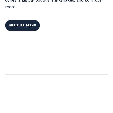
cones, magical potions, milkshakes, and so much
more!
SEE FULL MENU