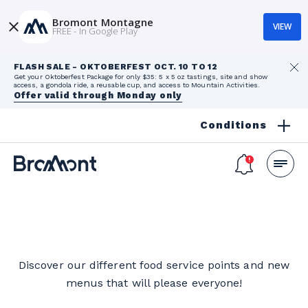
Bromont Montagne
VIEW
FREE - In Google Play
FLASH SALE - OKTOBERFEST OCT. 10 TO 12
Get your Oktoberfest Package for only $35: 5 x 5 oz tastings, site and show
access, a gondola ride, a reusable cup, and access to Mountain Activities.
Offer valid through Monday only
Conditions
Discover our different food service points and new
menus that will please everyone!