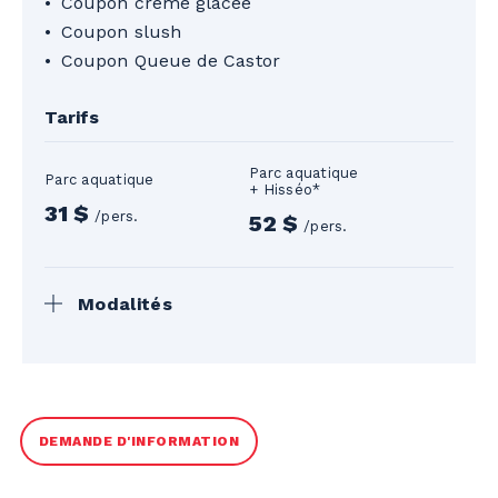
Coupon crème glacée
Coupon slush
Coupon Queue de Castor
Tarifs
Parc aquatique
Parc aquatique
+ Hisséo*
31 $
/pers.
52 $
/pers.
Modalités
Le groupe doit arriver en même temps
pour faciliter l’accueil. Une seule facture
sera émise suite à votre visite. Réservation
requise 5 jours ouvrables à l’avance.
DEMANDE D'INFORMATION
*Certaines conditions s’appliquent. Tarif