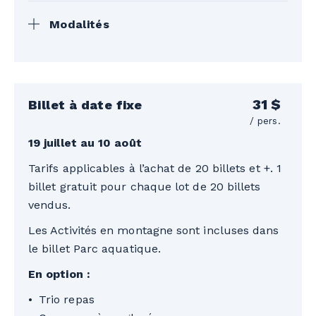
Modalités
Le groupe doit arriver en même temps
pour faciliter l’accueil. Une seule facture
sera émise suite à votre visite. Réservation
31 $
Billet à date fixe
requise 5 jours ouvrables à l’avance.
/ pers.
*Certaines conditions s’appliquent. Tarif
19 juillet au 10 août
applicable sur une deuxième visite
Tarifs applicables à l’achat de 20 billets et +. 1
effectuée par la même école. Valide pour
billet gratuit pour chaque lot de 20 billets
la combinaison d’une visite au Parc
vendus.
Aquatique et à Hisséo seulement.
Les Activités en montagne sont incluses dans
le billet Parc aquatique.
En option :
Trio repas