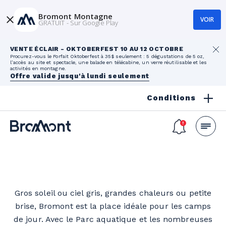
Bromont Montagne
VOIR
GRATUIT - Sur Google Play
VENTE ÉCLAIR - OKTOBERFEST 10 AU 12 OCTOBRE
Procurez-vous le Forfait Oktoberfest à 35$ seulement : 5 dégustations de 5 oz,
l’accès au site et spectacle, une balade en télécabine, un verre réutilisable et les
activités en montagne.
Offre valide jusqu'à lundi seulement
Conditions
Camps de jour
Gros soleil ou ciel gris, grandes chaleurs ou petite
brise, Bromont est la place idéale pour les camps
de jour. Avec le Parc aquatique et les nombreuses