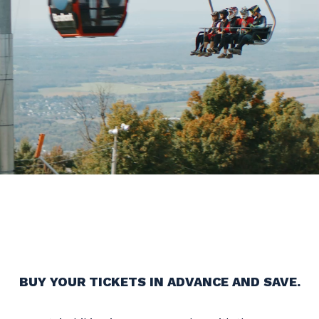
READY TO PLAY
ALL SUMMER LONG?
BUY YOUR TICKETS IN ADVANCE AND SAVE.