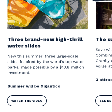
Three brand-new high-thrill
The s
water slides
Save wit
Combine
New this summer: three large-scale
Granby 
slides inspired by the world’s top water
Voiles a
parks, made possible by a $10.8 million
investment.
3 attrac
Summer will be Gigantico
WATCH THE VIDEO
SEE DE