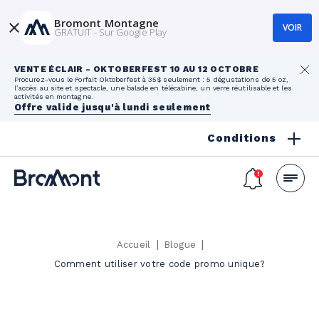
Bromont Montagne
VOIR
GRATUIT - Sur Google Play
VENTE ÉCLAIR - OKTOBERFEST 10 AU 12 OCTOBRE
Procurez-vous le Forfait Oktoberfest à 35$ seulement : 5 dégustations de 5 oz,
l’accès au site et spectacle, une balade en télécabine, un verre réutilisable et les
activités en montagne.
Offre valide jusqu'à lundi seulement
Conditions
|
|
Accueil
Blogue
Comment utiliser votre code promo unique?