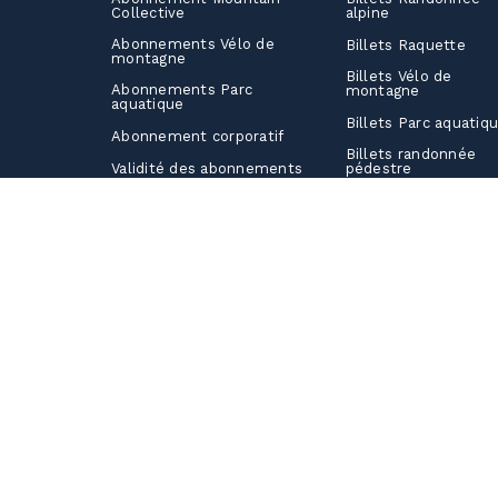
Collective
alpine
Abonnements Vélo de
Billets Raquette
montagne
Billets Vélo de
Abonnements Parc
montagne
aquatique
Billets Parc aquatiq
Abonnement corporatif
Billets randonnée
Validité des abonnements
pédestre
Billets balade en
Rabais Privilèges
télécabine
Combos d’activités
Billets corporatifs