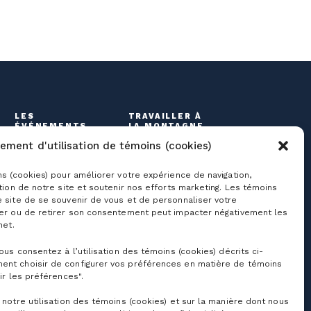
LES
TRAVAILLER À
ÉVÉNEMENTS
LA MONTAGNE
ement d'utilisation de témoins (cookies)
ns (cookies) pour améliorer votre expérience de navigation,
ation de notre site et soutenir nos efforts marketing. Les témoins
e site de se souvenir de vous et de personnaliser votre
ser ou de retirer son consentement peut impacter négativement les
net.
vous consentez à l’utilisation des témoins (cookies) décrits ci-
roupes
Liens utiles
ent choisir de configurer vos préférences en matière de témoins
ir les préférences".
coles et camps de
Nous joindre
ur
 notre utilisation des témoins (cookies) et sur la manière dont nous
À propos de nous