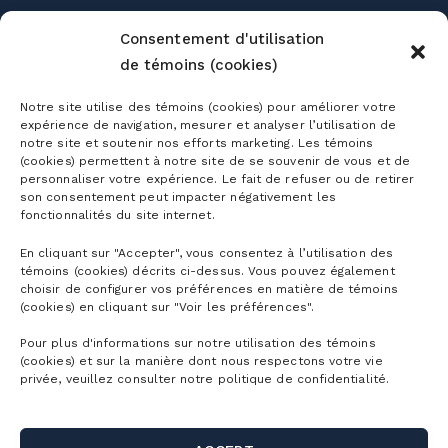
WORKING AT
THE MOUNTAIN
Consentement d'utilisation
de témoins (cookies)
Notre site utilise des témoins (cookies) pour améliorer votre
expérience de navigation, mesurer et analyser l’utilisation de
notre site et soutenir nos efforts marketing. Les témoins
(cookies) permettent à notre site de se souvenir de vous et de
Season passes
personnaliser votre expérience. Le fait de refuser ou de retirer
son consentement peut impacter négativement les
fonctionnalités du site internet.
Ski season passes
Tickets
En cliquant sur "Accepter", vous consentez à l’utilisation des
Mountain Collective pass
témoins (cookies) décrits ci-dessus. Vous pouvez également
Ski tickets
choisir de configurer vos préférences en matière de témoins
Mountain Biking Season Passes
Plan
(cookies) en cliquant sur "Voir les préférences".
Alpine Touring Tickets
Water Park Season Passes
Pour plus d'informations sur notre utilisation des témoins
Discover the mountain
(cookies) et sur la manière dont nous respectons votre vie
Snowshoeing tickets
The mountain
privée, veuillez consulter notre politique de confidentialité.
Corporate season pass
First Visit
Mountain Biking Tickets
Season Passes Validity
Detailed Schedule
First turns
Groups
Water Park Tickets