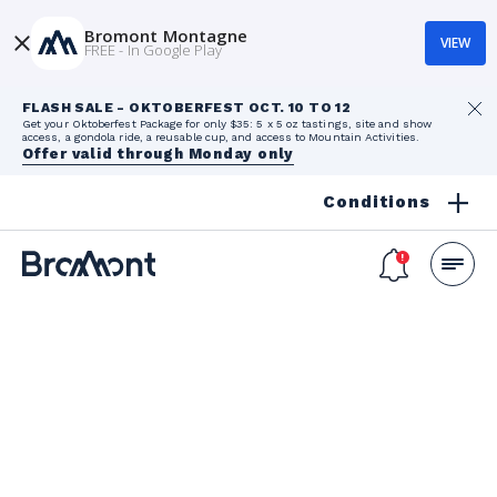
Bromont Montagne
VIEW
FREE - In Google Play
FLASH SALE - OKTOBERFEST OCT. 10 TO 12
Get your Oktoberfest Package for only $35: 5 x 5 oz tastings, site and show
access, a gondola ride, a reusable cup, and access to Mountain Activities.
Offer valid through Monday only
Conditions