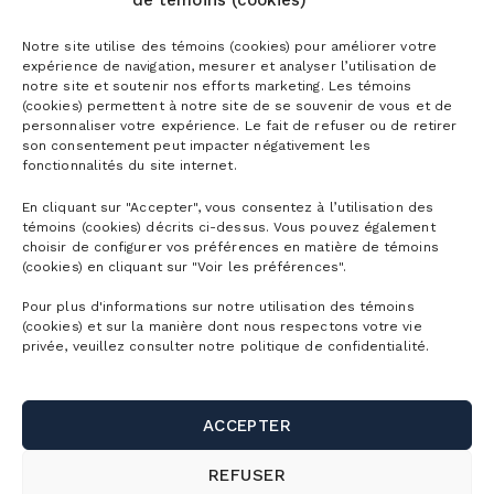
de témoins (cookies)
Abonnements
Notre site utilise des témoins (cookies) pour améliorer votre
expérience de navigation, mesurer et analyser l’utilisation de
Abonnements ski alpin
notre site et soutenir nos efforts marketing. Les témoins
Billets
(cookies) permettent à notre site de se souvenir de vous et de
Abonnement Mountain Collective
personnaliser votre expérience. Le fait de refuser ou de retirer
son consentement peut impacter négativement les
Billets ski alpin
Abonnements Vélo de montagne
fonctionnalités du site internet.
Planifier
Billets Randonnée alpine
En cliquant sur "Accepter", vous consentez à l’utilisation des
Abonnements Parc aquatique
Découvrir la montagne
témoins (cookies) décrits ci-dessus. Vous pouvez également
Billets Raquette
La montagne
choisir de configurer vos préférences en matière de témoins
Abonnement corporatif
(cookies) en cliquant sur "Voir les préférences".
Premiers virages
Billets Vélo de montagne
Validité des abonnements
Horaire détaillé
Pour plus d'informations sur notre utilisation des témoins
Première visite
Groupes
(cookies) et sur la manière dont nous respectons votre vie
Billets Parc aquatique
Rabais Privilèges
Cartes de la montagne
privée, veuillez consulter notre politique de confidentialité.
Hébergement
Billets randonnée pédestre
Écoles et camps de jour
Webcams
Liens utiles
Location ski/planche
Billets balade en télécabine
Affaires et événements corporatifs
ACCEPTER
Stationnements et navette
Location vélo de montagne
Nous joindre
Combos d’activités
Mariages, célébrations et sorties de groupe
REFUSER
SnowPrks
Location cabana/casiers
À propos de nous