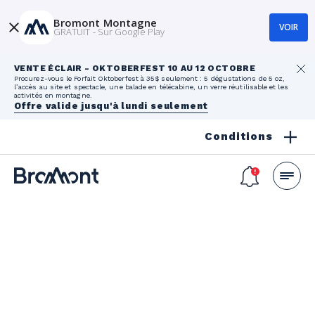
Bromont Montagne
VOIR
GRATUIT - Sur Google Play
VENTE ÉCLAIR - OKTOBERFEST 10 AU 12 OCTOBRE
Procurez-vous le Forfait Oktoberfest à 35$ seulement : 5 dégustations de 5 oz,
l’accès au site et spectacle, une balade en télécabine, un verre réutilisable et les
activités en montagne.
Offre valide jusqu'à lundi seulement
Conditions