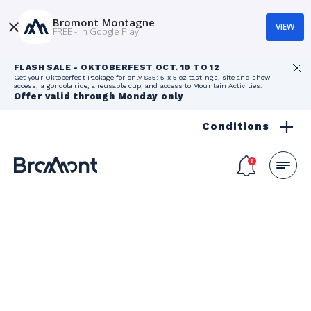
Bromont Montagne
VIEW
FREE - In Google Play
FLASH SALE - OKTOBERFEST OCT. 10 TO 12
Get your Oktoberfest Package for only $35: 5 x 5 oz tastings, site and show
access, a gondola ride, a reusable cup, and access to Mountain Activities.
Offer valid through Monday only
Conditions