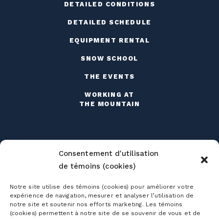
DETAILED CONDITIONS
DETAILED SCHEDULE
EQUIPMENT RENTAL
SNOW SCHOOL
THE EVENTS
WORKING AT
THE MOUNTAIN
Consentement d'utilisation
de témoins (cookies)
Season passes
Notre site utilise des témoins (cookies) pour améliorer votre
Ski season passes
expérience de navigation, mesurer et analyser l’utilisation de
Tickets
notre site et soutenir nos efforts marketing. Les témoins
Mountain Collective pass
(cookies) permettent à notre site de se souvenir de vous et de