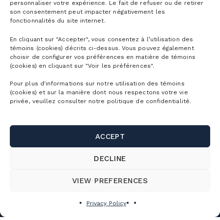
personnaliser votre expérience. Le fait de refuser ou de retirer
Ski tickets
son consentement peut impacter négativement les
Mountain Biking Season Passes
Plan
fonctionnalités du site internet.
Alpine Touring Tickets
Water Park Season Passes
En cliquant sur "Accepter", vous consentez à l’utilisation des
Discover the mountain
Snowshoeing tickets
témoins (cookies) décrits ci-dessus. Vous pouvez également
The mountain
Corporate season pass
choisir de configurer vos préférences en matière de témoins
First Visit
(cookies) en cliquant sur "Voir les préférences".
Mountain Biking Tickets
Season Passes Validity
Detailed Schedule
First turns
Groups
Pour plus d'informations sur notre utilisation des témoins
Water Park Tickets
Discount Benefits
(cookies) et sur la manière dont nous respectons votre vie
Maps of the Mountain
Lodging
privée, veuillez consulter notre politique de confidentialité.
Hiking tickets
Schools & Day Camps
Webcams
Useful links
Ski/snowboard rentals
Gondola ride tickets
Business & Corporate Events
Parking and shuttle
ACCEPT
Bike rentals
Contact us
Activity Packages
Weddings, celebrations and group outings
SnowPrks
DECLINE
Sun shelter / cabana rentals
About Us
Corporate Tickets
Rooms Rental
CUSTOMER SERVICE
The Chalets
Snow School
Jobs
VIEW PREFERENCES
Camp mille aventures
FAQ
Bike School
Cime Real Estate Agency
150, rue Champlain, Bromont (Québec)
Privacy Policy
Privilege program
Altitude Project
J2L 1A2, Canada
Food Services
Tourisme Bromont