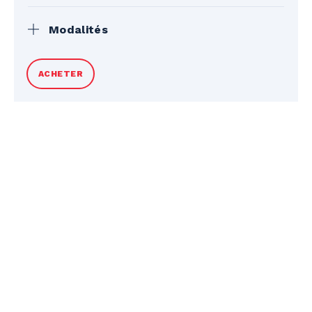
Modalités
Taxes en sus. Billets de remontées et
ACHETER
équipement non inclus. Remboursement
complet avant le début du programme.
Après le début, remboursement partiel
selon les jours restants, moins des frais
(50 $ + taxes ou 10 % du solde, selon le
plus bas des deux). Voir les conditions
générales et la politique de report au bas
de la page pour plus de détails.