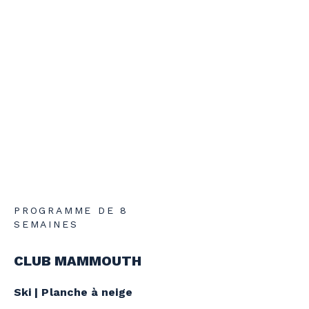
Voir les conditions générales et la politique
de report au bas de la page pour plus de
détails.
PROGRAMME DE 8
SEMAINES
CLUB MAMMOUTH
Ski | Planche à neige