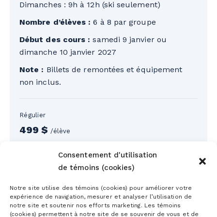
Dimanches : 9h à 12h (ski seulement)
Nombre d’élèves :
6 à 8 par groupe
Début des cours :
samedi 9 janvier ou
dimanche 10 janvier 2027
Note :
Billets de remontées et équipement
non inclus.
Régulier
499 $
/élève
Consentement d'utilisation
Modalités
de témoins (cookies)
Taxes en sus. Billets de remontées et
Notre site utilise des témoins (cookies) pour améliorer votre
ACHETER
expérience de navigation, mesurer et analyser l’utilisation de
équipement non inclus. Remboursement
notre site et soutenir nos efforts marketing. Les témoins
complet avant le début du programme.
(cookies) permettent à notre site de se souvenir de vous et de