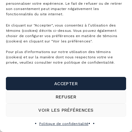
personnaliser votre expérience. Le fait de refuser ou de retirer
Après le début, remboursement partiel
son consentement peut impacter négativement les
selon les jours restants, moins des frais
fonctionnalités du site internet.
(50 $ + taxes ou 10 % du solde, selon le
En cliquant sur "Accepter", vous consentez à l’utilisation des
plus bas des deux). Voir les conditions
témoins (cookies) décrits ci-dessus. Vous pouvez également
générales et la politique de report au bas
choisir de configurer vos préférences en matière de témoins
(cookies) en cliquant sur "Voir les préférences".
de la page pour plus de détails.
Pour plus d'informations sur notre utilisation des témoins
(cookies) et sur la manière dont nous respectons votre vie
privée, veuillez consulter notre politique de confidentialité.
ACCEPTER
REFUSER
VOIR LES PRÉFÉRENCES
Politique de confidentialité