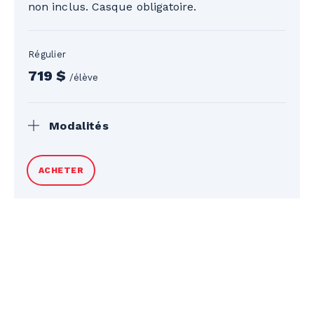
non inclus. Casque obligatoire.
Régulier
719 $
/élève
Modalités
Taxes en sus. Billets de remontées et
ACHETER
équipement non inclus. Casque
obligatoire. * La plage horaire 13h à 16h
n'est pas offerte pour la planche à neige.
Remboursement complet avant le début
du programme. Après le début,
remboursement partiel selon les jours
restants, moins des frais (50 $ + taxes ou
10 % du solde, selon le plus bas des deux).