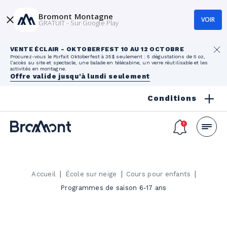
Bromont Montagne
VOIR
GRATUIT - Sur Google Play
VENTE ÉCLAIR - OKTOBERFEST 10 AU 12 OCTOBRE
Procurez-vous le Forfait Oktoberfest à 35$ seulement : 5 dégustations de 5 oz,
l’accès au site et spectacle, une balade en télécabine, un verre réutilisable et les
activités en montagne.
Offre valide jusqu'à lundi seulement
Conditions
|
|
|
Accueil
École sur neige
Cours pour enfants
Programmes de saison 6-17 ans