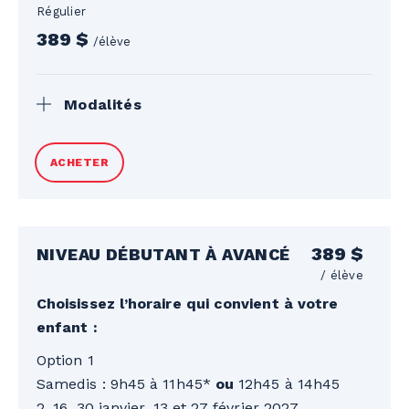
Régulier
389 $
/élève
Modalités
Taxes en sus. Billets de remontées et
ACHETER
équipement non inclus. Remboursement
complet avant le début du programme.
Après le début, remboursement partiel
selon les jours restants, moins des frais
389 $
NIVEAU DÉBUTANT À AVANCÉ
(50 $ + taxes ou 10 % du solde, selon le
/ élève
plus bas des deux). Voir les conditions
Choisissez l’horaire qui convient à votre
générales et la politique de report au bas
enfant :
de la page pour plus de détails.
Option 1
Samedis : 9h45 à 11h45*
ou
12h45 à 14h45
2, 16, 30 janvier, 13 et 27 février 2027.