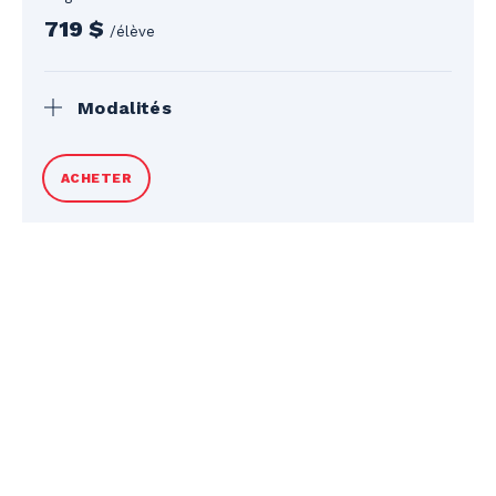
719 $
/élève
Modalités
Taxes en sus. Billets de remontées et
ACHETER
équipement non inclus. Casque
obligatoire. Remboursement complet
avant le début du programme. Après le
début, remboursement partiel selon les
jours restants, moins des frais (50 $ +
taxes ou 10 % du solde, selon le plus bas
des deux). Voir les conditions générales et
la politique de report au bas de la page
pour plus de détails.