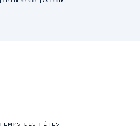
ipement ne sont pas inclus.
xes en sus. Remboursement complet avant le début du p
s restants, moins des frais (50 $ + taxes ou 10 % du solde
de report au bas de la page pour plus de détails.
 TEMPS DES FÊTES