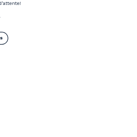
’attente!
.
RS