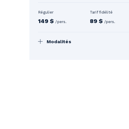
Régulier
Tarif fidélité
149 $
89 $
/pers.
/pers.
Modalités
Prix pour les leçons seulement. Ta
remboursement partiel selon les jour
conditions générales et la politique 