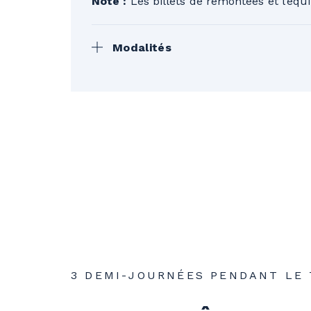
Note :
Les billets de remontées et l’équ
Modalités
Prix pour les leçons seulement. Ta
remboursement partiel selon les jour
conditions générales et la politique 
3 DEMI-JOURNÉES PENDANT LE