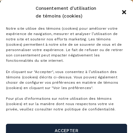
Consentement d'utilisation
de témoins (cookies)
Notre site utilise des témoins (cookies) pour améliorer votre
ABONNEMENTS ET BILLETS PARC
expérience de navigation, mesurer et analyser l’utilisation de
AQUATIQUE
notre site et soutenir nos efforts marketing. Les témoins
(cookies) permettent à notre site de se souvenir de vous et de
personnaliser votre expérience. Le fait de refuser ou de retirer
son consentement peut impacter négativement les
fonctionnalités du site internet.
Le Parc aquatique, c’est un tsunami de plaisir!
En cliquant sur "Accepter", vous consentez à l’utilisation des
témoins (cookies) décrits ci-dessus. Vous pouvez également
C’est l’endroit par excellence pour se rafraîchir
choisir de configurer vos préférences en matière de témoins
dans l’eau, mais aussi pour profiter des attraits de
(cookies) en cliquant sur "Voir les préférences".
la montagne à travers un tas d’activités. Apportez
Pour plus d'informations sur notre utilisation des témoins
votre maillot, mais n’oubliez pas vos espadrilles!
(cookies) et sur la manière dont nous respectons votre vie
privée, veuillez consulter notre politique de confidentialité.
En savoir plus
ACCEPTER