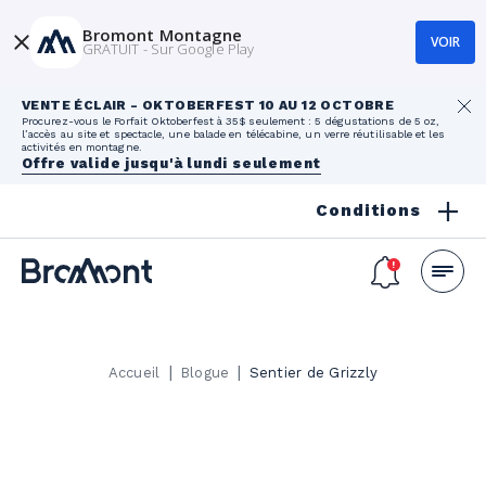
Bromont Montagne
VOIR
GRATUIT - Sur Google Play
VENTE ÉCLAIR - OKTOBERFEST 10 AU 12 OCTOBRE
Procurez-vous le Forfait Oktoberfest à 35$ seulement : 5 dégustations de 5 oz,
l’accès au site et spectacle, une balade en télécabine, un verre réutilisable et les
activités en montagne.
Offre valide jusqu'à lundi seulement
Conditions
|
|
Accueil
Blogue
Sentier de Grizzly