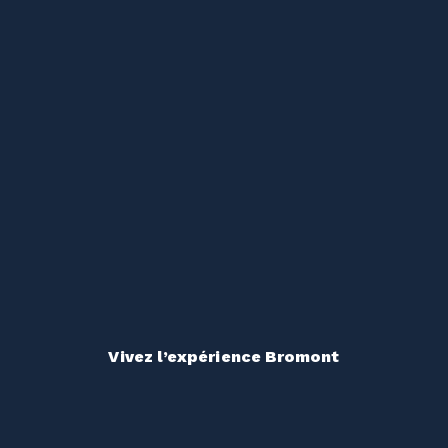
Vivez l’expérience Bromont
Peu importe le rythme de votre été, la montagne répond présente. Des expériences variées pour que chacune de vos journées soit mémorable.