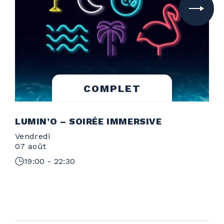
COMPLET
LUMIN’O – SOIRÉE IMMERSIVE
Vendredi
S
07 août
1
19:00 - 22:30