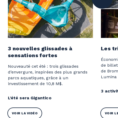
3 nouvelles glissades à
Les tr
sensations fortes
Économi
de bille
Nouveauté cet été : trois glissades
de Bromo
d’envergure, inspirées des plus grands
Lumina o
parcs aquatiques, grâce à un
investissement de 10,8 M$.
3 activi
L'été sera Gigantico
VOIR LA VIDÉO
VOIR L