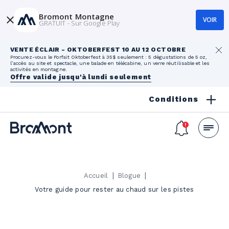
Bromont Montagne
VOIR
GRATUIT - Sur Google Play
VENTE ÉCLAIR - OKTOBERFEST 10 AU 12 OCTOBRE
Procurez-vous le Forfait Oktoberfest à 35$ seulement : 5 dégustations de 5 oz,
l’accès au site et spectacle, une balade en télécabine, un verre réutilisable et les
activités en montagne.
Offre valide jusqu'à lundi seulement
Conditions
|
|
Accueil
Blogue
Votre guide pour rester au chaud sur les pistes