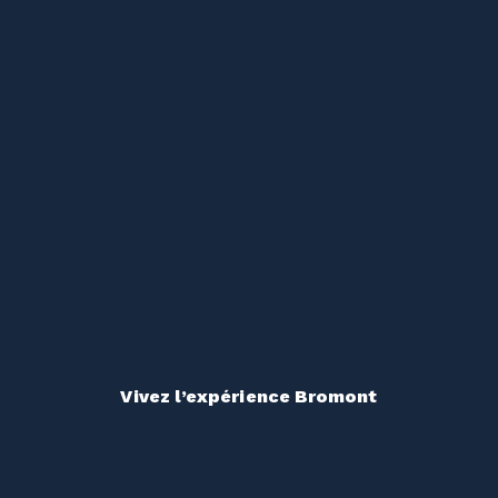
Vivez l’expérience Bromont
Peu importe le rythme de votre été, la montagne répond présente. Des expériences variées pour que chacune de vos journées soit mémorable.