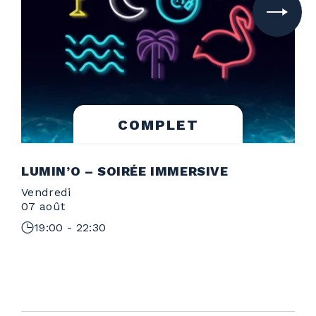
COMPLET
LUMIN’O – SOIRÉE IMMERSIVE
Vendredi
S
07 août
1
19:00 - 22:30