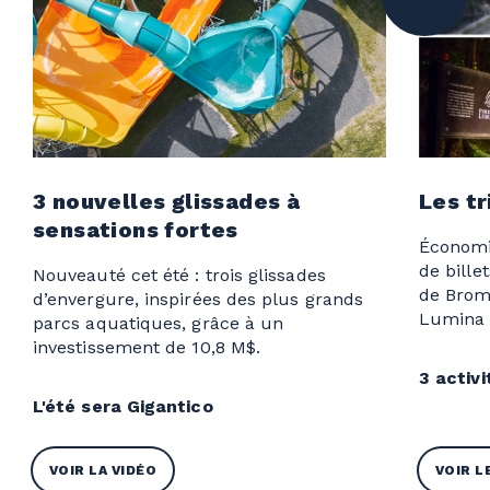
3 nouvelles glissades à
Les tr
sensations fortes
Économi
de bille
Nouveauté cet été : trois glissades
de Bromo
d’envergure, inspirées des plus grands
Lumina o
parcs aquatiques, grâce à un
investissement de 10,8 M$.
3 activi
L'été sera Gigantico
VOIR LA VIDÉO
VOIR L