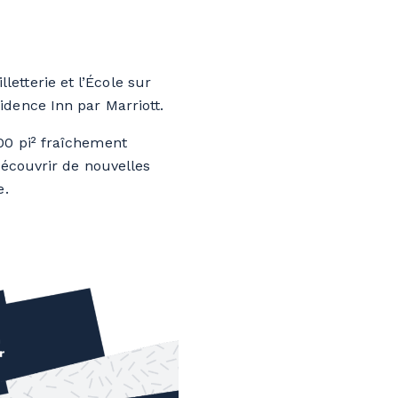
lletterie et l’École sur
dence Inn par Marriott.
00 pi² fraîchement
découvrir de nouvelles
e.