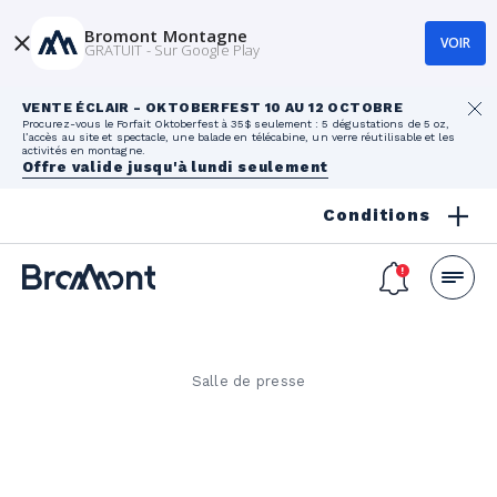
Bromont Montagne
VOIR
GRATUIT - Sur Google Play
VENTE ÉCLAIR - OKTOBERFEST 10 AU 12 OCTOBRE
Procurez-vous le Forfait Oktoberfest à 35$ seulement : 5 dégustations de 5 oz,
l’accès au site et spectacle, une balade en télécabine, un verre réutilisable et les
activités en montagne.
Offre valide jusqu'à lundi seulement
Conditions
Salle de presse