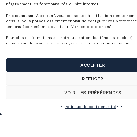
Liens utiles
Location ski/planche
négativement les fonctionnalités du site internet.
Billets balade en télécabine
Affaires et événements corporatifs
Stationnements et navette
En cliquant sur "Accepter", vous consentez à l’utilisation des témoins 
Location vélo de montagne
Nous joindre
Combos d’activités
Mariages, célébrations et sorties de groupe
dessus. Vous pouvez également choisir de configurer vos préférenc
SnowPrks
témoins (cookies) en cliquant sur "Voir les préférences".
Location cabana/casiers
À propos de nous
Billets corporatifs
Location de salles
SERVICE CLIENTS
Les chalets
Pour plus d'informations sur notre utilisation des témoins (cookies) e
Horaire détaillé
Emplois
nous respectons votre vie privée, veuillez consulter notre politique d
Camp mille aventures
Projet Altitude
École sur neige
Cime agence immobilière
150, rue Champlain, Bromont (Québec)
Programme privilèges
Questions fréquentes
J2L 1A2, Canada
ACCEPTER
École de vélo
Tourisme Bromont
Sans frais :
1 866 276-6668
Développement durable
T. :
450 534-2200
Restauration
Salle de presse
REFUSER
Camping nomade (Vanlife)
9:30-18:30
Boutiques
Partenaires
VOIR LES PRÉFÉRENCES
Tous les jours
Guides ambassadeurs
Commandites sociales et dons
Politique de confidentialité
Blogue
Politiques et conditions générales
Politique de confidentialité