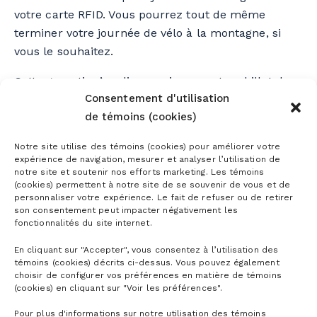
votre carte RFID. Vous pourrez tout de même
terminer votre journée de vélo à la montagne, si
vous le souhaitez.
Cette garantie s’applique uniquement au billet de
Consentement d'utilisation
vélo journalier ainsi qu’au billet Enduro 3 qui n’a
de témoins (cookies)
pas été entièrement utilisé (1 ou 2 passages
seulement). Ceux-ci sont non remboursables, non
Notre site utilise des témoins (cookies) pour améliorer votre
monnayables et non transférables.
expérience de navigation, mesurer et analyser l’utilisation de
notre site et soutenir nos efforts marketing. Les témoins
(cookies) permettent à notre site de se souvenir de vous et de
personnaliser votre expérience. Le fait de refuser ou de retirer
son consentement peut impacter négativement les
Exclusions :
Billet de soirée de vélo, billet Enduro 1,
fonctionnalités du site internet.
billet Enduro 3 entièrement utilisé, repas, casiers,
abonnés vélo de montagne, les billets pour les
En cliquant sur "Accepter", vous consentez à l’utilisation des
témoins (cookies) décrits ci-dessus. Vous pouvez également
groupes scolaires, camps de jour et corporatifs
choisir de configurer vos préférences en matière de témoins
ainsi que les produits Dirt Camp.
(cookies) en cliquant sur "Voir les préférences".
Pour plus d'informations sur notre utilisation des témoins