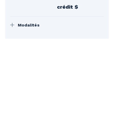
crédit $
Modalités
Les cartes-cadeaux pourront être
récupérées sur les heures d’ouverture du
Service à la clientèle de Bromont,
montagne d’expériences.
L’envoi postal est possible moyennant des
frais.
La station se réserve le droit de modifier
cette politique en tout temps durant la
saison.