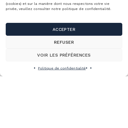
(cookies) et sur la manière dont nous respectons votre vie
privée, veuillez consulter notre politique de confidentialité.
Fonctionnement :
Présentez-vous à la billetterie la
journée même avant la fermeture du vélo de
montagne afin qu’un billet journalier valide
ACCEPTER
jusqu’au lundi 13 octobre 2025 soit ajouté à votre
carte RFID.
REFUSER
VOIR LES PRÉFÉRENCES
Politique de confidentialité