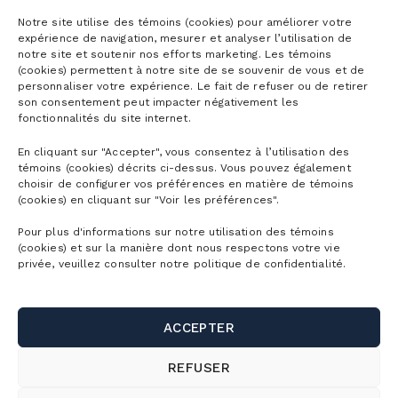
Notre site utilise des témoins (cookies) pour améliorer votre
expérience de navigation, mesurer et analyser l’utilisation de
notre site et soutenir nos efforts marketing. Les témoins
(cookies) permettent à notre site de se souvenir de vous et de
personnaliser votre expérience. Le fait de refuser ou de retirer
son consentement peut impacter négativement les
CARTES DE
fonctionnalités du site internet.
LA MONTAGNE
En cliquant sur "Accepter", vous consentez à l’utilisation des
CONDITIONS
témoins (cookies) décrits ci-dessus. Vous pouvez également
DÉTAILLÉES
choisir de configurer vos préférences en matière de témoins
(cookies) en cliquant sur "Voir les préférences".
HORAIRE
DÉTAILLÉ
Pour plus d'informations sur notre utilisation des témoins
(cookies) et sur la manière dont nous respectons votre vie
LOCATION
privée, veuillez consulter notre politique de confidentialité.
D’ÉQUIPEMENT
ÉCOLE
ACCEPTER
SUR NEIGE
LES ÉVÉNEMENTS
REFUSER
TRAVAILLER À LA MONTAGNE