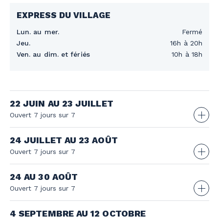
EXPRESS DU VILLAGE
Lun. au mer.
Fermé
Jeu.
16h à 20h
Ven. au dim. et fériés
10h à 18h
22 JUIN AU 23 JUILLET
Ouvert 7 jours sur 7
EXPRESS DU VILLAGE
24 JUILLET AU 23 AOÛT
Ouvert 7 jours sur 7
Lun. au mer.
11h à 18h
Jeu.
11h à 20h
EXPRESS DU VILLAGE
24 AU 30 AOÛT
Ven. au dim. et fériés
10h à 18h
Ouvert 7 jours sur 7
Jeudi 25 juin
10h à 20h
Lun. au jeu.
11h à 18h
Jeudi 2 juillet
10h à 20h
Ven. au dim.
10h à 18h
EXPRESS DU VILLAGE
4 SEPTEMBRE AU 12 OCTOBRE