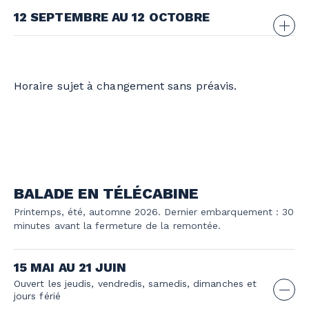
31 août au 4 septembre
Fermé
12 SEPTEMBRE AU 12 OCTOBRE
5-6-7 septembre
12h à 16h45
Sam. et dim.
12h à 16h45
Horaire sujet à changement sans préavis.
BALADE EN TÉLÉCABINE
Printemps, été, automne 2026. Dernier embarquement : 30
minutes avant la fermeture de la remontée.
15 MAI AU 21 JUIN
Ouvert les jeudis, vendredis, samedis, dimanches et
jours férié