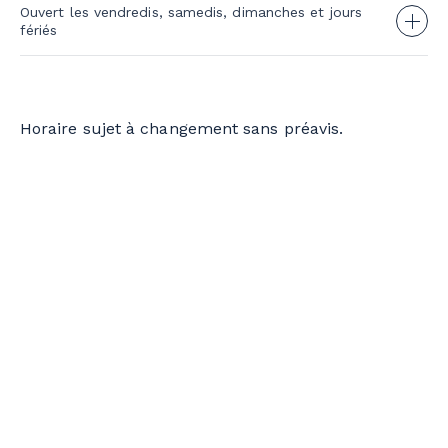
Ouvert les vendredis, samedis, dimanches et jours
Lun. au jeu.
11h à 17h
fériés
Ven. au dim.
10h à 17h
EXPRESS DU VILLAGE
Lun. au jeu.
Fermé
Horaire sujet à changement sans préavis.
Ven. au dim. et fériés
10h à 17h