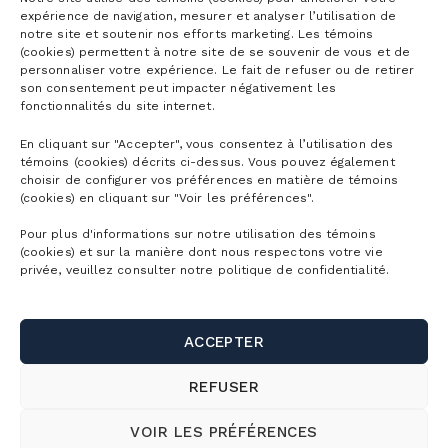
DÉTAILLÉ
expérience de navigation, mesurer et analyser l’utilisation de
notre site et soutenir nos efforts marketing. Les témoins
LOCATION
(cookies) permettent à notre site de se souvenir de vous et de
D’ÉQUIPEMENT
personnaliser votre expérience. Le fait de refuser ou de retirer
son consentement peut impacter négativement les
ÉCOLE
fonctionnalités du site internet.
SUR NEIGE
En cliquant sur "Accepter", vous consentez à l’utilisation des
LES ÉVÉNEMENTS
témoins (cookies) décrits ci-dessus. Vous pouvez également
choisir de configurer vos préférences en matière de témoins
TRAVAILLER À LA MONTAGNE
(cookies) en cliquant sur "Voir les préférences".
Pour plus d'informations sur notre utilisation des témoins
(cookies) et sur la manière dont nous respectons votre vie
privée, veuillez consulter notre politique de confidentialité.
Abonnements
ACCEPTER
Abonnements ski alpin
REFUSER
Billets
Abonnement Mountain Collective
VOIR LES PRÉFÉRENCES
Billets ski alpin