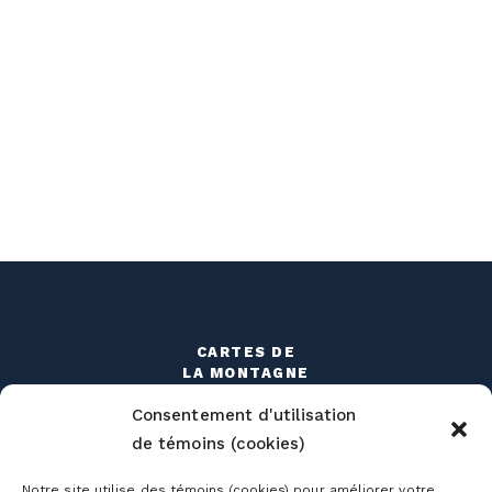
CARTES DE
LA MONTAGNE
CONDITIONS
Consentement d'utilisation
DÉTAILLÉES
de témoins (cookies)
HORAIRE
Notre site utilise des témoins (cookies) pour améliorer votre