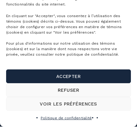
fonctionnalités du site internet.
LES ÉVÉNEMENTS
En cliquant sur "Accepter", vous consentez à l’utilisation des
TRAVAILLER À LA MONTAGNE
témoins (cookies) décrits ci-dessus. Vous pouvez également
choisir de configurer vos préférences en matière de témoins
(cookies) en cliquant sur "Voir les préférences".
Pour plus d'informations sur notre utilisation des témoins
(cookies) et sur la manière dont nous respectons votre vie
privée, veuillez consulter notre politique de confidentialité.
Abonnements
Abonnements ski alpin
ACCEPTER
Billets
Abonnement Mountain Collective
REFUSER
Billets ski alpin
Abonnements Vélo de montagne
Planifier
VOIR LES PRÉFÉRENCES
Billets Randonnée alpine
Abonnements Parc aquatique
Découvrir la montagne
Politique de confidentialité
Billets Raquette
La montagne
Abonnement corporatif
Premiers virages
Billets Vélo de montagne
Validité des abonnements
Horaire détaillé