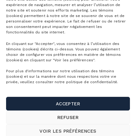
DÉTAILLÉ
expérience de navigation, mesurer et analyser l’utilisation de
notre site et soutenir nos efforts marketing. Les témoins
LOCATION
(cookies) permettent à notre site de se souvenir de vous et de
D’ÉQUIPEMENT
personnaliser votre expérience. Le fait de refuser ou de retirer
son consentement peut impacter négativement les
ÉCOLE
fonctionnalités du site internet.
SUR NEIGE
En cliquant sur "Accepter", vous consentez à l’utilisation des
LES ÉVÉNEMENTS
témoins (cookies) décrits ci-dessus. Vous pouvez également
choisir de configurer vos préférences en matière de témoins
TRAVAILLER À LA MONTAGNE
(cookies) en cliquant sur "Voir les préférences".
Pour plus d'informations sur notre utilisation des témoins
(cookies) et sur la manière dont nous respectons votre vie
privée, veuillez consulter notre politique de confidentialité.
Abonnements
ACCEPTER
Abonnements ski alpin
REFUSER
Billets
Abonnement Mountain Collective
VOIR LES PRÉFÉRENCES
Billets ski alpin