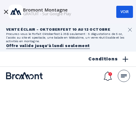
Bromont Montagne
VOIR
GRATUIT - Sur Google Play
VENTE ÉCLAIR - OKTOBERFEST 10 AU 12 OCTOBRE
Procurez-vous le Forfait Oktoberfest à 35$ seulement : 5 dégustations de 5 oz,
l’accès au site et spectacle, une balade en télécabine, un verre réutilisable et les
activités en montagne.
Offre valide jusqu'à lundi seulement
Conditions