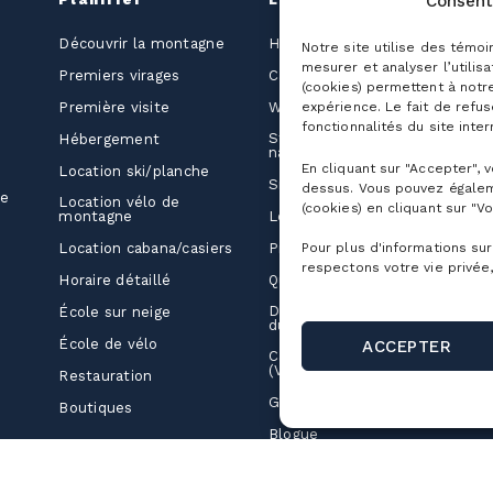
Consent
É
Découvrir la montagne
Horaire détaillé
Notre site utilise des témoi
jo
mesurer et analyser l’utilis
Premiers virages
Cartes de la montagne
(cookies) permettent à notr
A
co
expérience. Le fait de refu
Première visite
Webcams
fonctionnalités du site inter
Ma
Stationnements et
Hébergement
e
navette
En cliquant sur "Accepter", 
Location ski/planche
L
SnowPrks
dessus. Vous pouvez égalem
ue
Location vélo de
(cookies) en cliquant sur "Vo
C
montagne
Les chalets
P
Pour plus d'informations sur
Location cabana/casiers
Projet Altitude
respectons votre vie privée,
Horaire détaillé
Questions fréquentes
Développement
École sur neige
durable
École de vélo
ACCEPTER
Camping nomade
(Vanlife)
Restauration
Guides ambassadeurs
Boutiques
Blogue