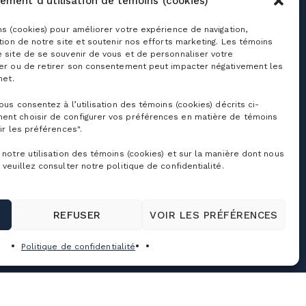
ement d'utilisation de témoins (cookies)
coles et camps de
Nous joindre
ns (cookies) pour améliorer votre expérience de navigation,
ur
ation de notre site et soutenir nos efforts marketing. Les témoins
À propos de nous
e site de se souvenir de vous et de personnaliser votre
ffaires et événements
rporatifs
ser ou de retirer son consentement peut impacter négativement les
Emplois
net.
riages, célébrations
Cime agence
t sorties de groupe
immobilière
vous consentez à l’utilisation des témoins (cookies) décrits ci-
ocation de salles
Tourisme Bromont
ent choisir de configurer vos préférences en matière de témoins
ir les préférences".
amp mille aventures
Salle de presse
rogramme privilèges
 notre utilisation des témoins (cookies) et sur la manière dont nous
Partenaires
 veuillez consulter notre politique de confidentialité.
Commandites sociales
et dons
Politiques et conditions
générales
REFUSER
VOIR LES PRÉFÉRENCES
Politique de
confidentialité
Politique de confidentialité
Conditions d’utilisation
Personnaliser les
témoins