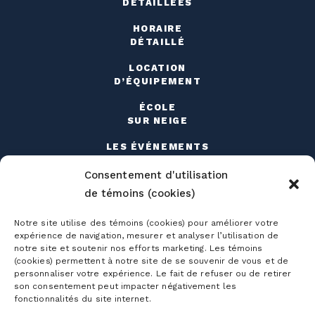
DÉTAILLÉES
HORAIRE
DÉTAILLÉ
LOCATION
D’ÉQUIPEMENT
ÉCOLE
SUR NEIGE
LES ÉVÉNEMENTS
TRAVAILLER À LA MONTAGNE
Consentement d'utilisation
de témoins (cookies)
Notre site utilise des témoins (cookies) pour améliorer votre
expérience de navigation, mesurer et analyser l’utilisation de
notre site et soutenir nos efforts marketing. Les témoins
(cookies) permettent à notre site de se souvenir de vous et de
Abonnements
personnaliser votre expérience. Le fait de refuser ou de retirer
son consentement peut impacter négativement les
fonctionnalités du site internet.
Abonnements ski alpin