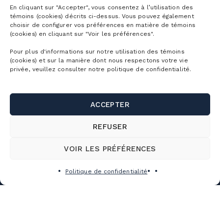
Billets
En cliquant sur "Accepter", vous consentez à l’utilisation des
Abonnement Mountain Collective
témoins (cookies) décrits ci-dessus. Vous pouvez également
Billets ski alpin
choisir de configurer vos préférences en matière de témoins
Abonnements Vélo de montagne
Planifier
(cookies) en cliquant sur "Voir les préférences".
Billets Randonnée alpine
Abonnements Parc aquatique
Pour plus d'informations sur notre utilisation des témoins
Découvrir la montagne
(cookies) et sur la manière dont nous respectons votre vie
Billets Raquette
La montagne
privée, veuillez consulter notre politique de confidentialité.
Abonnement corporatif
Premiers virages
Billets Vélo de montagne
Validité des abonnements
Horaire détaillé
Première visite
Groupes
Billets Parc aquatique
ACCEPTER
Rabais Privilèges
Cartes de la montagne
Hébergement
Billets randonnée pédestre
Écoles et camps de jour
REFUSER
Webcams
Liens utiles
Location ski/planche
Billets balade en télécabine
Affaires et événements corporatifs
VOIR LES PRÉFÉRENCES
Stationnements et navette
Location vélo de montagne
Nous joindre
Combos d’activités
Mariages, célébrations et sorties de groupe
SnowPrks
Politique de confidentialité
Location cabana/casiers
À propos de nous
Billets corporatifs
Location de salles
SERVICE CLIENTS
Les chalets
Horaire détaillé
Emplois
Camp mille aventures
Projet Altitude
École sur neige
Cime agence immobilière
150, rue Champlain, Bromont (Québec)