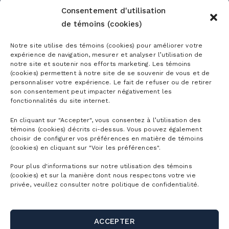
Consentement d'utilisation
de témoins (cookies)
Abonnements
Notre site utilise des témoins (cookies) pour améliorer votre
expérience de navigation, mesurer et analyser l’utilisation de
notre site et soutenir nos efforts marketing. Les témoins
Abonnements ski alpin
(cookies) permettent à notre site de se souvenir de vous et de
Billets
personnaliser votre expérience. Le fait de refuser ou de retirer
Abonnement Mountain Collective
son consentement peut impacter négativement les
fonctionnalités du site internet.
Billets ski alpin
Abonnements Vélo de montagne
Planifier
En cliquant sur "Accepter", vous consentez à l’utilisation des
Billets Randonnée alpine
Abonnements Parc aquatique
témoins (cookies) décrits ci-dessus. Vous pouvez également
Découvrir la montagne
choisir de configurer vos préférences en matière de témoins
Billets Raquette
La montagne
(cookies) en cliquant sur "Voir les préférences".
Abonnement corporatif
Premiers virages
Billets Vélo de montagne
Pour plus d'informations sur notre utilisation des témoins
Validité des abonnements
Horaire détaillé
(cookies) et sur la manière dont nous respectons votre vie
Première visite
Groupes
Billets Parc aquatique
privée, veuillez consulter notre politique de confidentialité.
Rabais Privilèges
Cartes de la montagne
Hébergement
Billets randonnée pédestre
Écoles et camps de jour
Webcams
Liens utiles
Location ski/planche
ACCEPTER
Billets balade en télécabine
Affaires et événements corporatifs