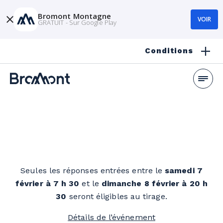
Bromont Montagne
VOIR
GRATUIT - Sur Google Play
Conditions
Défi de randonnée alpine - La Mielleuse
Seules les réponses entrées entre le
samedi 7
février à 7 h 30
et le
dimanche 8 février à 20 h
30
seront éligibles au tirage.
Détails de l’événement