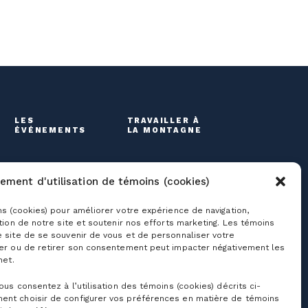
LES
TRAVAILLER À
ÉVÉNEMENTS
LA MONTAGNE
ement d'utilisation de témoins (cookies)
ns (cookies) pour améliorer votre expérience de navigation,
ation de notre site et soutenir nos efforts marketing. Les témoins
e site de se souvenir de vous et de personnaliser votre
ser ou de retirer son consentement peut impacter négativement les
net.
roupes
Liens utiles
vous consentez à l’utilisation des témoins (cookies) décrits ci-
coles et camps de
Nous joindre
ent choisir de configurer vos préférences en matière de témoins
ur