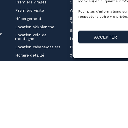
(cookies) en cliquant sur "Vo
Premiers virages
Cartes de la montagne
A
co
Première visite
Webcams
Pour plus d'informations sur
respectons votre vie privée,
Ma
Stationnements et
Hébergement
e
navette
Location ski/planche
L
SnowPrks
ue
Location vélo de
ACCEPTER
C
montagne
Les chalets
P
Location cabana/casiers
Projet Altitude
Horaire détaillé
Questions fréquentes
Développement
École sur neige
durable
École de vélo
Camping nomade
(Vanlife)
Restauration
Guides ambassadeurs
Boutiques
Blogue