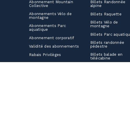
Abonnement Mountain
Billets Randonnée
Collective
alpine
Abonnements Vélo de
Billets Raquette
montagne
Billets Vélo de
Abonnements Parc
montagne
aquatique
Billets Parc aquatiq
Abonnement corporatif
Billets randonnée
Validité des abonnements
pédestre
Billets balade en
Rabais Privilèges
télécabine
Combos d’activités
Billets corporatifs