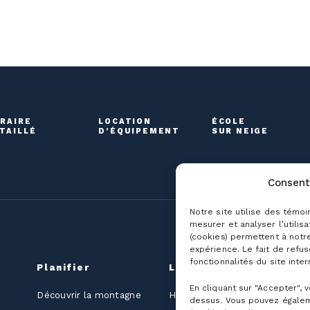
RAIRE
LOCATION
ÉCOLE
TAILLÉ
D’ÉQUIPEMENT
SUR NEIGE
Consent
Notre site utilise des témoi
mesurer et analyser l’utilis
(cookies) permettent à notr
expérience. Le fait de refu
fonctionnalités du site inter
Planifier
La montagne
G
En cliquant sur "Accepter", 
É
Découvrir la montagne
Horaire détaillé
dessus. Vous pouvez égalem
jo