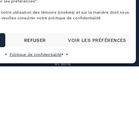
ir les préférences".
À propos de nous
ffaires et événements
rporatifs
Emplois
 notre utilisation des témoins (cookies) et sur la manière dont nous
 veuillez consulter notre politique de confidentialité.
riages, célébrations
Cime agence
t sorties de groupe
immobilière
ocation de salles
Tourisme Bromont
REFUSER
VOIR LES PRÉFÉRENCES
amp mille aventures
Salle de presse
rogramme privilèges
Partenaires
Politique de confidentialité
Commandites sociales
et dons
Politiques et conditions
générales
Politique de
confidentialité
Conditions d’utilisation
Personnaliser les
témoins