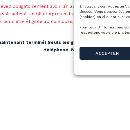
 devez obligatoirement avoir un abonnement de ski 2023-24
En cliquant sur "Accepter", 
dessus. Vous pouvez égalem
avoir acheté un billet Après-ski valide le 3 février. Une pr
(cookies) en cliquant sur "Vo
pour être éligible au concours, autant pour le gagnant q
Pour plus d'informations sur
respectons votre vie privée,
aintenant terminé! Seuls les gagnants seront contact
téléphone. Merci!
ACCEPTER