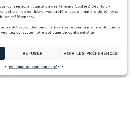
 valide le samedi soir
vous consentez à l’utilisation des témoins (cookies) décrits ci-
ent choisir de configurer vos préférences en matière de témoins
euve d’achat de billet
ir les préférences".
ue ses invités.
 notre utilisation des témoins (cookies) et sur la manière dont nous
 veuillez consulter notre politique de confidentialité.
és par courriel ou
REFUSER
VOIR LES PRÉFÉRENCES
Politique de confidentialité