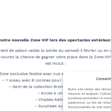
otre nouvelle Zone VIP lors des spectacles extérieur
nt de saison valide la soirée du samedi 3 février ou en a
courez la chance de gagner votre place dans la Zone VIP 
est inclut :
Zone exclusive festive avec vue en hauteur sur le specta
Consent
– 1 sceau avec 8 coronas pour le gagnant et ses invités
– Item de la collection Bromont pour le gagnant
Notre site utilise des témoi
– Accès à un foyer
mesurer et analyser l’utilis
(cookies) permettent à notr
– Chaises Adirondack
expérience. Le fait de refu
– Surprises sur place
fonctionnalités du site inter