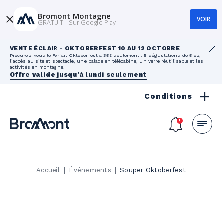
Bromont Montagne
VOIR
GRATUIT - Sur Google Play
VENTE ÉCLAIR - OKTOBERFEST 10 AU 12 OCTOBRE
Procurez-vous le Forfait Oktoberfest à 35$ seulement : 5 dégustations de 5 oz,
l’accès au site et spectacle, une balade en télécabine, un verre réutilisable et les
activités en montagne.
Offre valide jusqu'à lundi seulement
Conditions
|
|
Accueil
Événements
Souper Oktoberfest