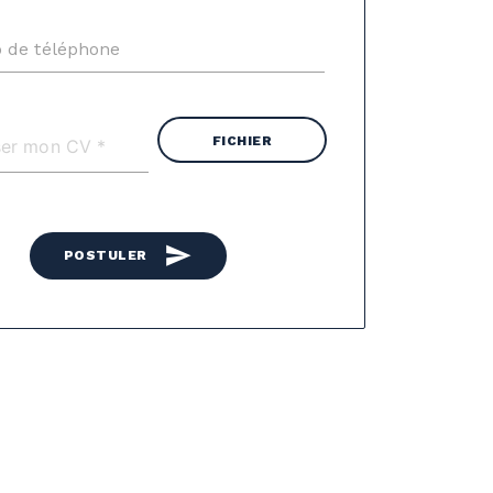
 de téléphone
FICHIER
send
POSTULER