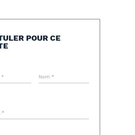
TULER POUR CE
TE
 *
Nom *
 *