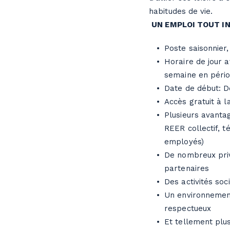
habitudes de vie.
UN EMPLOI TOUT IN
Poste saisonnier
Horaire de jour av
semaine en pério
Date de début: 
Accès gratuit à 
Plusieurs avantag
REER collectif, 
employés)
De nombreux priv
partenaires
Des activités so
Un environnement 
respectueux
Et tellement plu