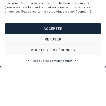
LA MONTAGNE
Pour plus d'informations sur notre utilisation des témoins
(cookies) et sur la manière dont nous respectons votre vie
CONDITIONS
privée, veuillez consulter notre politique de confidentialité.
DÉTAILLÉES
HORAIRE
ACCEPTER
DÉTAILLÉ
LOCATION
REFUSER
D’ÉQUIPEMENT
VOIR LES PRÉFÉRENCES
ÉCOLE
SUR NEIGE
Politique de confidentialité
LES ÉVÉNEMENTS
TRAVAILLER À LA MONTAGNE
Abonnements