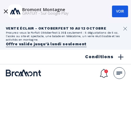
Bromont Montagne
VOIR
GRATUIT - Sur Google Play
VENTE ÉCLAIR - OKTOBERFEST 10 AU 12 OCTOBRE
Procurez-vous le Forfait Oktoberfest à 35$ seulement : 5 dégustations de 5 oz,
l’accès au site et spectacle, une balade en télécabine, un verre réutilisable et les
activités en montagne.
Offre valide jusqu'à lundi seulement
Conditions